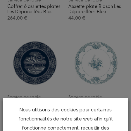
Service de table
Service de table
Coffret 6 assiettes plates
Assiette plate Blason Les
Les Dépareillées Bleu
Dépareillées Bleu
264,00
€
44,00
€
Service de table
Service de table
Assiette plate Rébus Les
Assiette plate Fleurs Les
Dépareillées Bleu
Dépareillées Bleu
Nous utilisons des cookies pour certaines
44,00
€
44,00
€
fonctionnalités de notre site web afin qu'il
fonctionne correctement, recueillir des