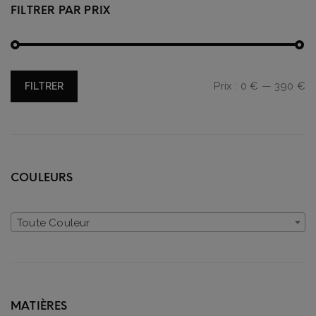
FILTRER PAR PRIX
Prix
Prix
Prix :
0 €
—
390 €
FILTRER
min
max
COULEURS
Toute Couleur
MATIÈRES