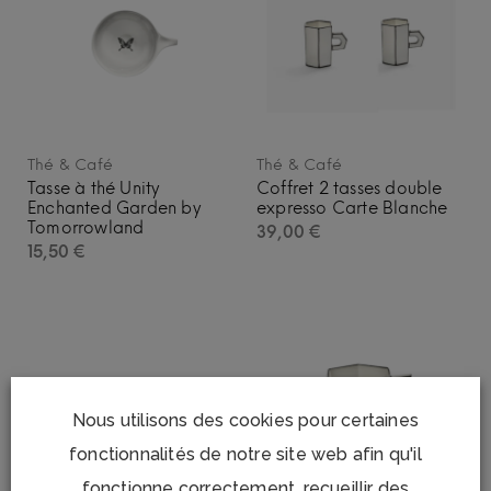
Thé & Café
Thé & Café
Tasse à thé Unity
Coffret 2 tasses double
Enchanted Garden by
expresso Carte Blanche
Tomorrowland
39,00
€
15,50
€
Nous utilisons des cookies pour certaines
fonctionnalités de notre site web afin qu'il
fonctionne correctement, recueillir des