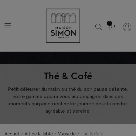
0
Thé & Café
Petit déjeuner du matin ou thé du soir, pause détente,
notre gamme pourra vous accompagner dans ces
moments qui ponctuent notre journée pour la rendre
agréable et sereine.
Accueil
/
Art de la table
/
Vaisselle
/ Thé & Café