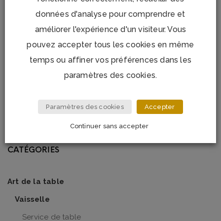
données d'analyse pour comprendre et
Thé & Café
Coffret 2 tasses et souc. à
améliorer l'expérience d'un visiteur. Vous
cappucino Carte
pouvez accepter tous les cookies en même
Blanche
90,00
€
temps ou affiner vos préférences dans les
paramètres des cookies.
1
2
3
4
…
10
11
12
Paramètres des cookies
Accepter
Continuer sans accepter
CATÉGORIES
Art de la table
Vaisselle
Service de table