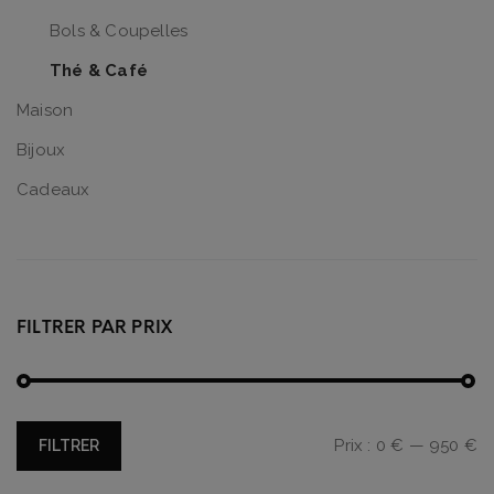
Bols & Coupelles
Thé & Café
Maison
Bijoux
Cadeaux
FILTRER PAR PRIX
Prix
Prix
Prix :
0 €
—
950 €
FILTRER
min
max