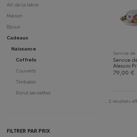
Flutes à champagne
Art de la table
Gobelets
Maison
Bijoux
Cadeaux
Naissance
Service de
Service d
Coffrets
Alessini P
Couverts
79,00
€
Timbales
Rond serviettes
2 résultats af
FILTRER PAR PRIX