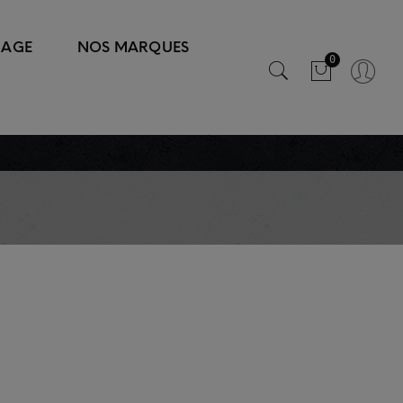
IAGE
NOS MARQUES
0
s
rvice
 pain