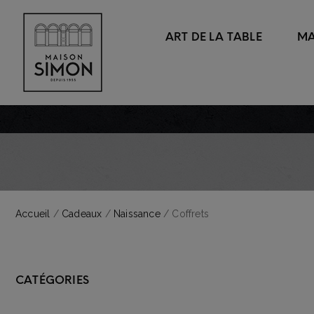
ART DE LA TABLE
MA
Vases
Bagues
Service de table
Coussins
Bougies
Boucles d'oreille
Bols & coupelles
Edredons
Miroirs
Bracelets
Thé & Café
Linge de lit
Cadres à photos
Colliers
Plaids
Accueil
/
Cadeaux
/
Naissance
/ Coffrets
Bougeoirs
Pendentifs
Nappes
Photophores
Porte clefs
Sets de table
Corbeille à fruits déco
CATÉGORIES
Verres à vin