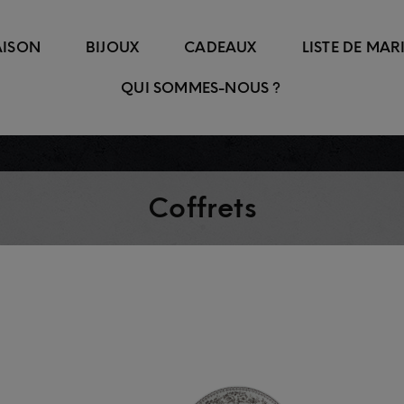
ISON
BIJOUX
CADEAUX
LISTE DE MAR
QUI SOMMES-NOUS ?
Bagues
Couverts métal argenté
Lampes à poser
Pendentifs
Accessoire
Boucles d'oreille
Couverts acier
Suspensions
Saladiers
Coffrets
Bracelets
Ménagères
Plats de se
Colliers
Couverts de service
Plateaux
Pendentifs
Tartineurs
Corbeille à
Verres à whisky
Carafes