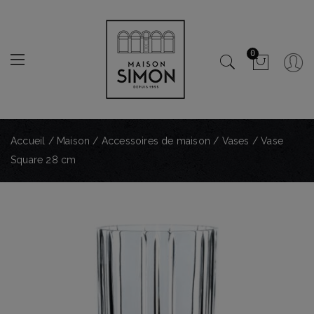
0
Accueil
/
Maison
/
Accessoires de maison
/
Vases
/ Vase
Square 28 cm