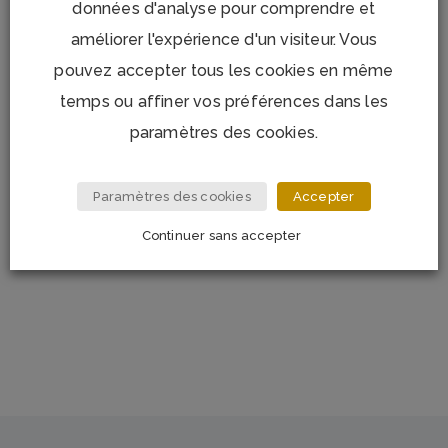
données d'analyse pour comprendre et
améliorer l'expérience d'un visiteur. Vous
Le vase Square a une forme cylindrique, avec une taille
pouvez accepter tous les cookies en même
du cristal horizontale et verticale qui fait ressortir l’éclat
temps ou affiner vos préférences dans les
du verre. A la fois classique et contemporaine, il
paramètres des cookies.
accueillera avec bonheur et beauté vos grands
bouquets. Un cadeau qui séduira.
Paramètres des cookies
Accepter
Dimensions : hauteur 28 cm, diamètre 14,6 cm.
Continuer sans accepter