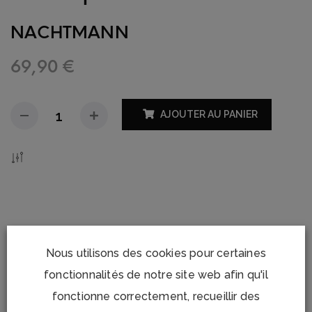
NACHTMANN
69,90
€
AJOUTER AU PANIER
Add To Compare
Nous utilisons des cookies pour certaines
DESCRIPTION
fonctionnalités de notre site web afin qu'il
fonctionne correctement, recueillir des
INFORMATIONS COMPLÉMENTAIRES