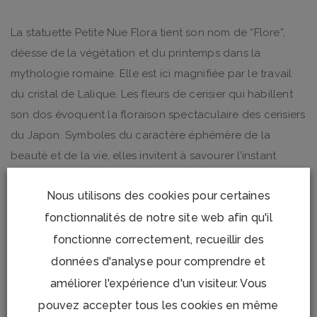
La statuette Petite Nue Flora tient son nom de “Flore”,
déesse de la végétation et du printemps dans la
mythologie romaine. Elle est ici magnifiée par le travail
du cristal de Lalique. Les fleurs de cerisier qui habillent
son dos évoquent la floraison spectaculaire des cerisiers
du Japon. Symboles du caractère éphémère de la
beauté et de la vie, elles invitent à savourer l’instant
présent.
Nous utilisons des cookies pour certaines
Dimensions : hauteur 12,5 cm, longueur 7,50 cm, largeur 6
fonctionnalités de notre site web afin qu'il
cm
fonctionne correctement, recueillir des
données d'analyse pour comprendre et
améliorer l'expérience d'un visiteur. Vous
pouvez accepter tous les cookies en même
YOU MAY ALSO LIKE…