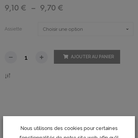
Plage
9,10
€
–
9,70
€
de
Assiette
prix :
9,10 €
AJOUTER AU PANIER
à
9,70 €
Add To Compare
DESCRIPTION
Nous utilisons des cookies pour certaines
fonctionnalités de notre site web afin qu'il