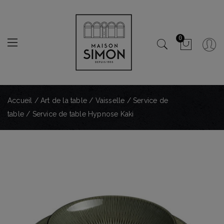
0
Accueil
/
Art de la table
/
Vaisselle
/
Service de
table
/ Service de table Hypnose Kaki