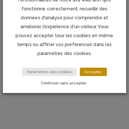
INFORMATIONS COMPLÉMENTAIRES
fonctionne correctement, recueillir des
données d'analyse pour comprendre et
Le service de table Hypnose kaki avec ses bordures
améliorer l'expérience d'un visiteur. Vous
noires et ses lignes à l’infini,est une vaisselle de notre
pouvez accepter tous les cookies en même
temps. En grès, elle se décline en assiette plate, dessert
et assiette coupe pour salades et pâtes. Sa ligne est
temps ou affiner vos préférences dans les
sobre et épurée, sa circonférence soulignée par son filet
paramètres des cookies.
noir. Tout pour mettre en valeur votre table et vos
créations culinaires.
Paramètres des cookies
Accepter
Dimensions : assiette plate 27cm, assiette dessert et
Continuer sans accepter
assiette coupe 20 cm