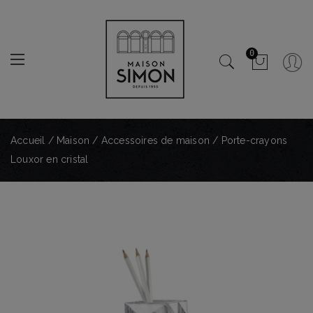
0
Accueil
/
Maison
/
Accessoires de maison
/ Porte-crayons
Louxor en cristal