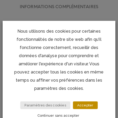
INFORMATIONS COMPLÉMENTAIRES
Alliez organisation et raffinement avec le
porte-crayons
Louxor
signé
Baccarat
, un accessoire de bureau
Nous utilisons des cookies pour certaines
luxueux en cristal taillé à la main. Inspiré par l’élégance
fonctionnalités de notre site web afin qu'il
intemporelle de la collection Louxor, ce porte-crayons
fonctionne correctement, recueillir des
allie design sophistiqué et fonctionnalité pour sublimer
données d'analyse pour comprendre et
votre espace de travail.
améliorer l'expérience d'un visiteur. Vous
Fabriqué dans le cristal pur et lumineux propre à
pouvez accepter tous les cookies en même
Baccarat, ce porte-crayons se distingue par ses motifs
temps ou affiner vos préférences dans les
facettés délicatement taillés, qui captent la lumière et
paramètres des cookies.
créent un effet scintillant captivant. Sa forme cylindrique
compacte permet de ranger facilement stylos, crayons
Paramètres des cookies
Accepter
et autres outils d’écriture tout en apportant une touche
Continuer sans accepter
décorative élégante.