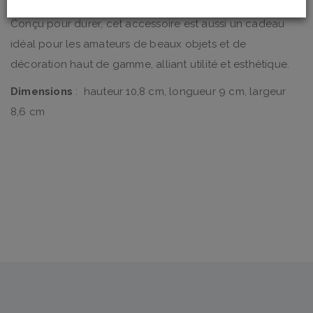
Conçu pour durer, cet accessoire est aussi un cadeau
idéal pour les amateurs de beaux objets et de
décoration haut de gamme, alliant utilité et esthétique.
Dimensions
: hauteur 10,8 cm, longueur 9 cm, largeur
8,6 cm