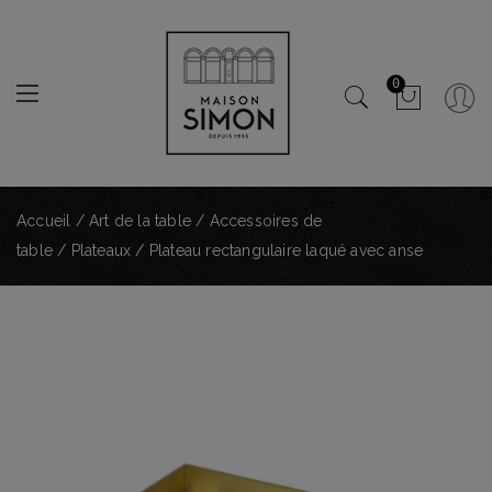
0
Accueil
/
Art de la table
/
Accessoires de
table
/
Plateaux
/ Plateau rectangulaire laqué avec anse