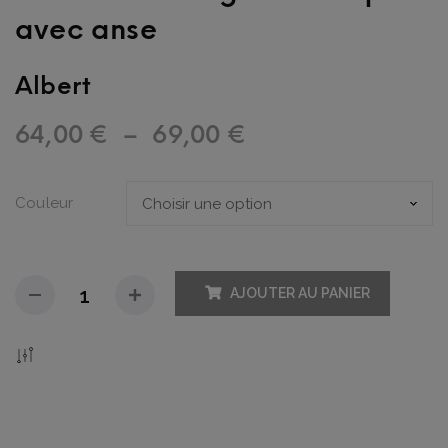
avec anse
Albert
Plage
64,00
€
–
69,00
€
de
Couleur
prix :
64,00 €
AJOUTER AU PANIER
à
69,00 €
Add To Compare