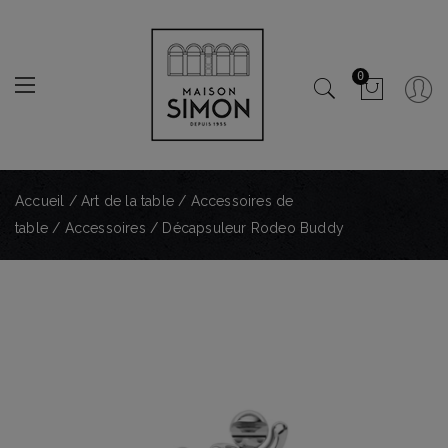
0
Accueil
/
Art de la table
/
Accessoires de
table
/
Accessoires
/ Décapsuleur Rodeo Buddy