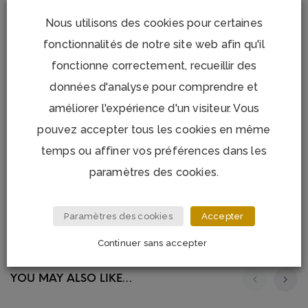
tandis que son design sculptural apporte une touche
Nous utilisons des cookies pour certaines
déco unique à votre cuisine, bar ou coin apéritif.
fonctionnalités de notre site web afin qu'il
Le Rodéo Buddy s’impose comme un cadeau original et
fonctionne correctement, recueillir des
pratique pour les amateurs de design, les
données d'analyse pour comprendre et
collectionneurs d’objets insolites ou simplement ceux qui
améliorer l'expérience d'un visiteur. Vous
veulent égayer leurs instants apéro.
pouvez accepter tous les cookies en même
Caractéristiques :
temps ou affiner vos préférences dans les
Finitions
: chromé ou titane
paramètres des cookies.
Dimensions
: hauteur 13 cm, diamètre 10 cm
Paramètres des cookies
Accepter
Continuer sans accepter
YOU MAY ALSO LIKE…