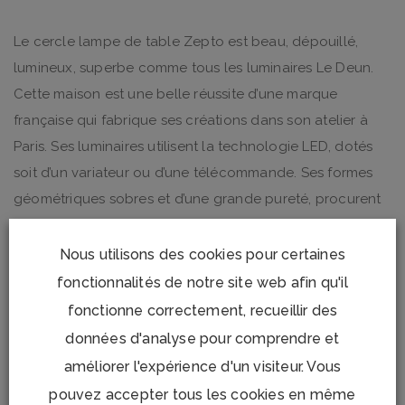
Le cercle lampe de table Zepto est beau, dépouillé,
lumineux, superbe comme tous les luminaires Le Deun.
Cette maison est une belle réussite d’une marque
française qui fabrique ses créations dans son atelier à
Paris. Ses luminaires utilisent la technologie LED, dotés
soit d’un variateur ou d’une télécommande. Ses formes
géométriques sobres et d’une grande pureté, procurent
un éclairage toujours adapté.
Nous utilisons des cookies pour certaines
Dimensions : diamètre 50 cm
fonctionnalités de notre site web afin qu'il
fonctionne correctement, recueillir des
données d'analyse pour comprendre et
améliorer l'expérience d'un visiteur. Vous
pouvez accepter tous les cookies en même