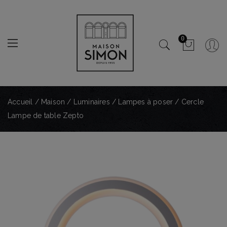
0
Accueil
/
Maison
/
Luminaires
/
Lampes à poser
/ Cercle
Lampe de table Zepto