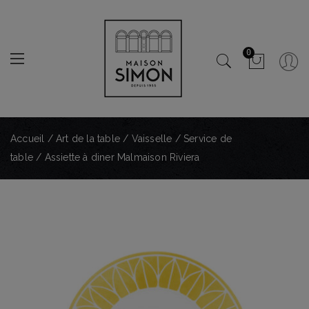
0
Accueil
/
Art de la table
/
Vaisselle
/
Service de
table
/ Assiette à diner Malmaison Riviera